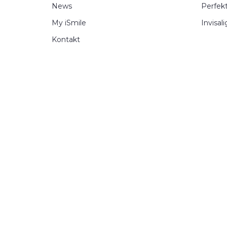
News
Perfek
My iSmile
Invisal
Kontakt