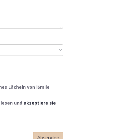
nes Lächeln von iSmile
elesen und
akzeptiere sie
Absenden