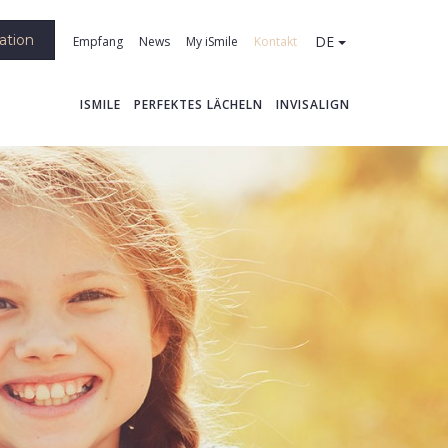
ation
DE
Empfang
News
My iSmile
Kontakt
ISMILE
PERFEKTES LÄCHELN
INVISALIGN