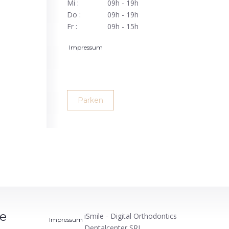
Mi :
09h - 19h
Do :
09h - 19h
Fr :
09h - 15h
Impressum
Parken
le
iSmile - Digital Orthodontics
Impressum
Dentalcenter SRL