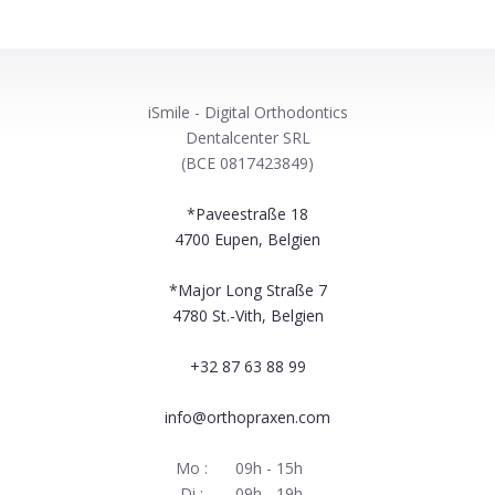
iSmile - Digital Orthodontics
Dentalcenter SRL
(BCE 0817423849)
*Paveestraße 18
4700
Eupen, Belgien
*Major Long Straße 7
4780
St.-Vith, Belgien
+32 87 63 88 99
info@orthopraxen.com
Mo :
09h - 15h
Di :
09h - 19h