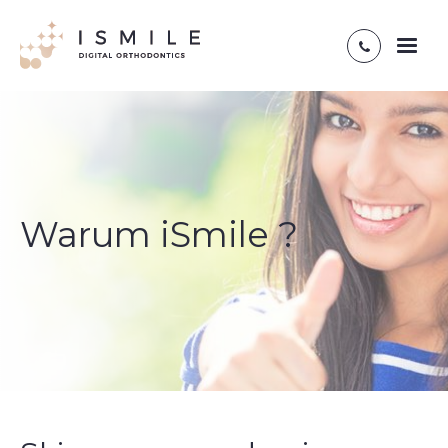
Toggl
naviga
Warum iSmile ?