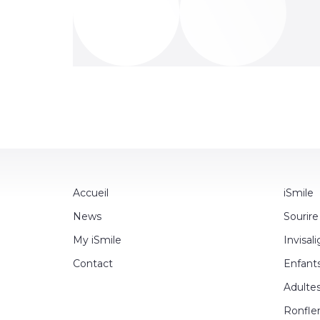
Accueil
iSmile
News
Sourire
My iSmile
Invisal
Contact
Enfant
Adulte
Ronfle