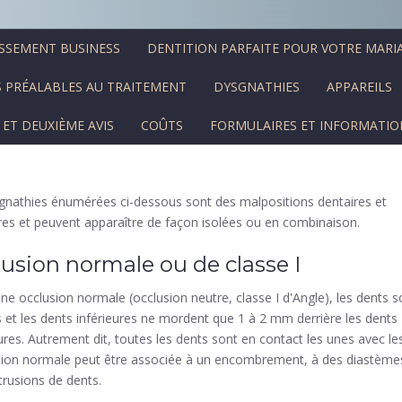
SSEMENT BUSINESS
DENTITION PARFAITE POUR VOTRE MARI
 PRÉALABLES AU TRAITEMENT
DYSGNATHIES
APPAREILS
 ET DEUXIÈME AVIS
COÛTS
FORMULAIRES ET INFORMATIO
gnathies énumérées ci-dessous sont des malpositions dentaires et
ires et peuvent apparaître de façon isolées ou en combinaison.
usion normale ou de classe I
ne occlusion normale (occlusion neutre, classe I d'Angle), les dents s
s et les dents inférieures ne mordent que 1 à 2 mm derrière les dents
ures. Autrement dit, toutes les dents sont en contact les unes avec les
sion normale peut être associée à un encombrement, à des diastème
trusions de dents.