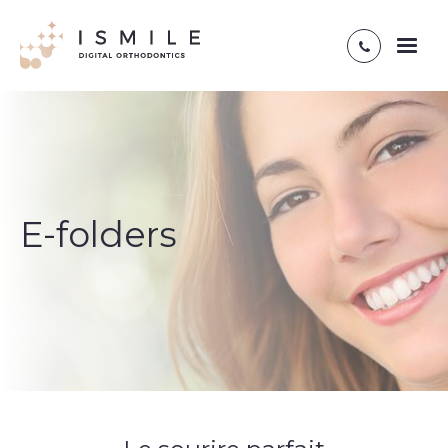
Toggl
naviga
E-folders