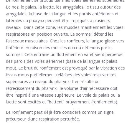
Le ronflement se produit dans les voies aériennes supérieures.
Le nez, le palais, la luette, les amygdales, le tissu autour des
amygdales, la base de la langue et les parois antérieures et
latérales du pharynx peuvent être impliqués à plusieurs
niveaux. Dans cette zone, les muscles maintiennent les voies
respiratoires en position ouverte. Le sommeil détend les
faisceaux musculaires. Chez les ronfleurs, la langue glisse vers
l'intérieur en raison des muscles du cou détendus par le
sommeil. Cela entraîne un flottement en va-et-vient perpétuel
des parois des voies aériennes (base de la langue et palais
mou). Le bruit du ronflement est provoqué par la vibration des
tissus mous partiellement relâchés des voies respiratoires
supérieures au niveau du pharynx. Il en résulte un
rétrécissement du pharynx ; le volume d'air nécessaire doit
être inspiré à une vitesse supérieure. Le voile du palais ou la
luette sont excités et "battent" bruyamment (ronflements).
Le ronflement peut déjà être considéré comme un signe
précurseur d'une respiration perturbée.