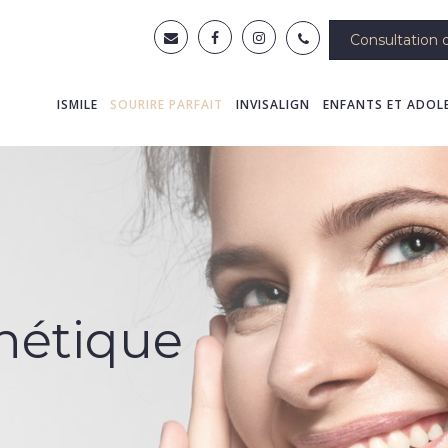
Consultation d
ISMILE
SOURIRE PARFAIT
INVISALIGN
ENFANTS ET ADOL
hétique