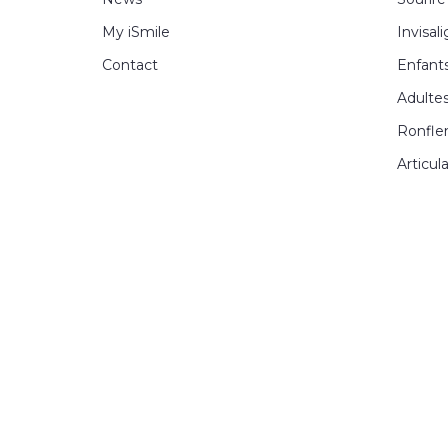
My iSmile
Invisal
Contact
Enfant
Adulte
Ronfle
Articul