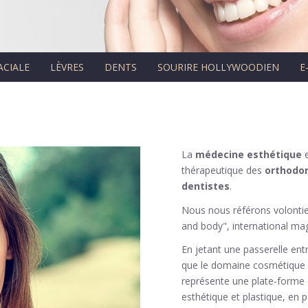
ACIALE
LÈVRES
DENTS
SOURIRE HOLLYWOODIEN
E
La
médecine esthétique
e
thérapeutique des
orthodon
dentistes
.
Nous nous référons volontie
and body", international mag
En jetant une passerelle entr
que le domaine cosmétique d
représente une plate-forme qu
esthétique et plastique, en 