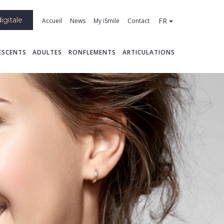
igitale
FR
Accueil
News
My iSmile
Contact
ESCENTS
ADULTES
RONFLEMENTS
ARTICULATIONS