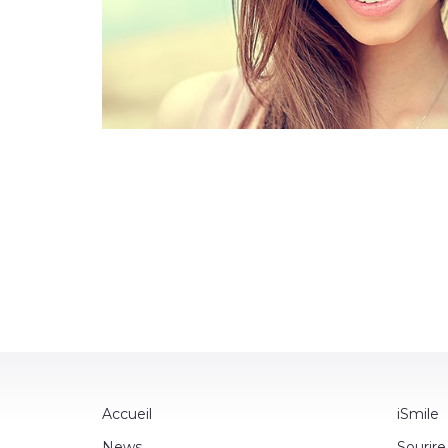
Accueil
iSmile
News
Sourire