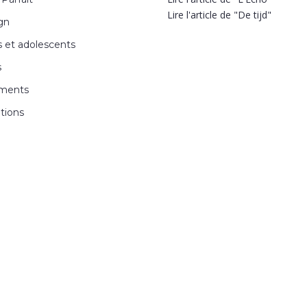
Lire l'article de "De tijd"
ign
s et adolescents
s
ments
ations