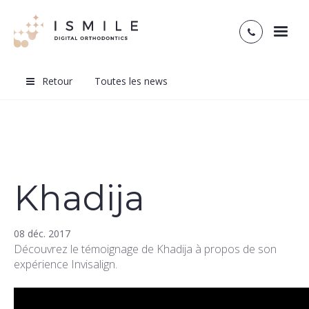
Toggl
naviga
Retour
Toutes les news
Khadija
08 déc. 2017
Découvrez le témoignage de Khadija à propos de son
expérience Invisalign.