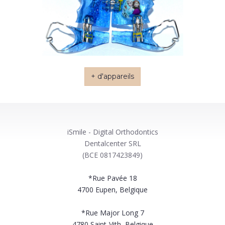
+ d'appareils
iSmile - Digital Orthodontics
Dentalcenter SRL
(BCE 0817423849)
*Rue Pavée 18
4700
Eupen, Belgique
*Rue Major Long 7
4780
Saint-Vith, Belgique