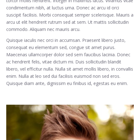
tortor mollis hendrerit. Integer in maximus lacus. Vivamus vitae
condimentum nibh, at luctus urna. Donec ac arcu id orci
suscipit facilisis. Morbi consequat semper scelerisque. Mauris a
arcu ut elit hendrerit rutrum sed at sem. Ut mattis sollicitudin
commodo. Aliquam nec mauris arcu.
Quisque iaculis nec orci in accumsan. Praesent libero justo,
consequat eu elementum sed, congue sit amet purus.
Maecenas ullamcorper dolor sed sem faucibus lacinia. Donec
ac hendrerit felis, vitae dictum mi. Duis sollicitudin blandit
libero, vel efficitur nulla. Nulla sit amet mollis libero, in convallis
enim. Nulla at leo sed dui facilisis euismod non sed eros.
Quisque diam ante, dignissim eu finibus id, egestas eu enim.