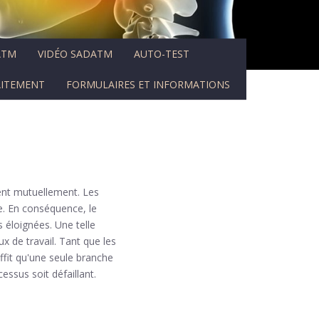
ATM
VIDÉO SADATM
AUTO-TEST
AITEMENT
FORMULAIRES ET INFORMATIONS
ent mutuellement. Les
re. En conséquence, le
 éloignées. Une telle
 de travail. Tant que les
ffit qu'une seule branche
essus soit défaillant.