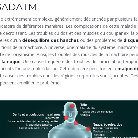
 SADATM
 extrêmement complexe, généralement déclenchée par plusieurs fact
catoire de différentes manières. Les complications de cette maladie 
e décroissant. Les troubles du dos et des muscles du cou (par ex. fai
telles qu'un
déséquilibre des hanches
ou des problèmes de
disque
tions de la mâchoire. A l'inverse, une maladie du système masticato
este de l'organisme. Ainsi, les troubles des muscles de la mâchoire peu
e la nuque
. Une cause fréquente des troubles de l'articulation tempor
qui entraîne une malocclusion. Cette dernière peut forcer la
malpositi
t causer des troubles dans les régions corporelles sous-jacentes. Des
 peuvent amplifier le problème.