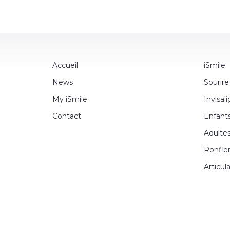
Accueil
iSmile
News
Sourire
My iSmile
Invisal
Contact
Enfant
Adulte
Ronfle
Articul