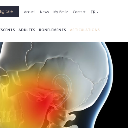
igitale
FR
Accueil
News
My iSmile
Contact
ESCENTS
ADULTES
RONFLEMENTS
ARTICULATIONS