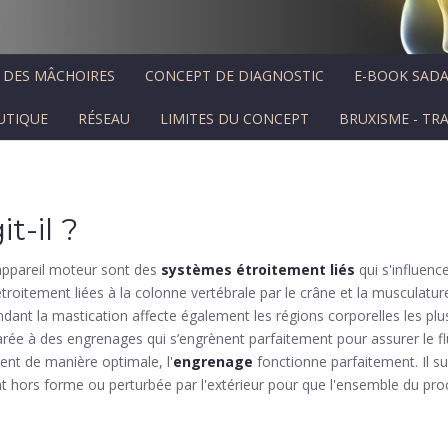
T DES MÂCHOIRES
CONCEPT DE DIAGNOSTIC
E-BOOK SAD
UTIQUE
RÉSEAU
LIMITES DU CONCEPT
BRUXISME - TR
t-il ?
'appareil moteur sont des
systèmes étroitement liés
qui s'influenc
troitement liées à la colonne vertébrale par le crâne et la musculatu
t la mastication affecte également les régions corporelles les plus
ée à des engrenages qui s’engrènent parfaitement pour assurer le flux
nent de manière optimale, l'
engrenage
fonctionne parfaitement. Il su
nt hors forme ou perturbée par l'extérieur pour que l'ensemble du proc