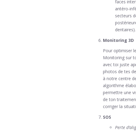
faces inte
antéro-infé
secteurs d
postérieur
dentaires).
Monitoring 3D
Pour optimiser le
Monitoring sur to
avec toi juste ap
photos de tes de
à notre centre d
algorithme élabor
permettre une vi
de ton traitemen
corriger la situat
SOS
Perte d’ali