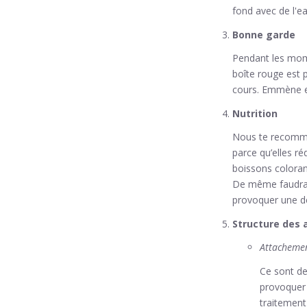
fond avec de l'e
Bonne garde
Pendant les mome
boîte rouge est 
cours. Emmène en
Nutrition
Nous te recomman
parce qu’elles ré
boissons coloran
De même faudra-t-
provoquer une d
Structure des 
Attachemen
Ce sont de
provoquer 
traitement