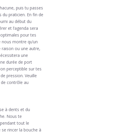
chacune, puis tu passes
u praticien. En fin de
ourni au début du
er et l’agenda sera
s optimales pour tes
ce nous montre qu’un
e raison ou une autre,
nécessitera une
 une durée de port
ion perceptible sur tes
de pression. Veuille
s de contrôle au
se à dents et du
che. Nous te
pendant tout le
 se rincer la bouche à