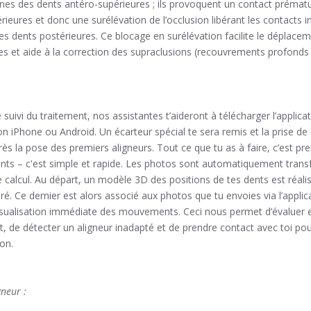
rnes des dents antéro-supérieures ; ils provoquent un contact prémat
rieures et donc une surélévation de l’occlusion libérant les contacts i
es dents postérieures. Ce blocage en surélévation facilite le déplace
es et aide à la correction des supraclusions (recouvrements profonds
 suivi du traitement, nos assistantes t’aideront à télécharger l’applic
n iPhone ou Android. Un écarteur spécial te sera remis et la prise de
rès la pose des premiers aligneurs. Tout ce que tu as à faire, c’est p
nts – c'est simple et rapide. Les photos sont automatiquement transf
e calcul. Au départ, un modèle 3D des positions de tes dents est réali
é. Ce dernier est alors associé aux photos que tu envoies via l’appli
sualisation immédiate des mouvements. Ceci nous permet d’évaluer e
t, de détecter un aligneur inadapté et de prendre contact avec toi 
ion.
gneur :