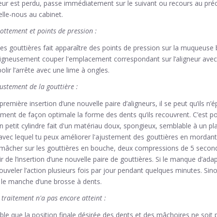
neur est perdu, passe immédiatement sur le suivant ou recours au pré
elle-nous au cabinet.
ottement et points de pression :
 des gouttières fait apparaître des points de pression sur la muqueuse 
igneusement couper l'emplacement correspondant sur l’aligneur avec 
olir l’arrête avec une lime à ongles.
ustement de la gouttière :
première insertion d’une nouvelle paire d’aligneurs, il se peut qu’ils n
ent de façon optimale la forme des dents qu’ils recouvrent. C’est pou
n petit cylindre fait d'un matériau doux, spongieux, semblable à un pl
avec lequel tu peux améliorer l'ajustement des gouttières en morda
cher sur les gouttières en bouche, deux compressions de 5 second
ir de l’insertion d’une nouvelle paire de gouttières. Si le manque d’adapt
ouveler l’action plusieurs fois par jour pendant quelques minutes. Sin
 le manche d’une brosse à dents.
 traitement n'a pas encore atteint :
sible que la position finale désirée des dents et des mâchoires ne soit