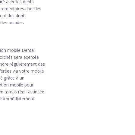
uré avec les dents
nterdentaires dans les
ment des dents
 des arcades
ation mobile Dental
 clichés sera exercée
rendre régulièrement des
érées via votre mobile
sé grâce à un
cation mobile pour
n temps réel l’avancée
pour immédiatement