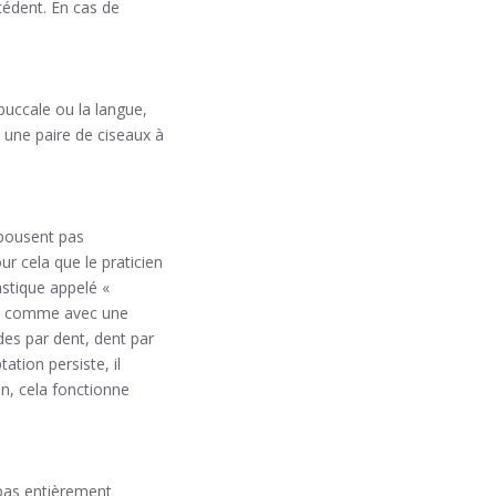
cédent. En cas de
buccale ou la langue,
une paire de ciseaux à
’épousent pas
r cela que le praticien
astique appelé «
nt comme avec une
es par dent, dent par
ation persiste, il
on, cela fonctionne
 pas entièrement