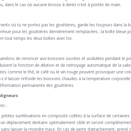
au, dans le cas où aucune brosse à dents n'est à portée de main.
nts où tu ne portes pas les gouttières, garde-les toujours dans la b
prévue pour les gouttières dernièrement remplacées ; la boîte bleue po
 tout temps les deux boîtes avec toi.
dons de renoncer aux boissons sucrées et acidulées pendant le por
duisent la fonction de dilution et de nettoyage automatique de la saliv
tes comme le thé, le café ou le vin rouge peuvent provoquer une colo
il laisser refroidir les boissons chaudes à la température corporelle 
éformation permanente des gouttières.
aligneurs
ts :
 petites surélévations en composite collées à la surface de certaines d
un déplacement dentaire optimalement ciblé et seront complètement 
 sans laisser la moindre trace. En cas de perte d’attachement, prend 