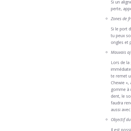
Si un alig
perte, app
Zones de fr
Si le port
tu peux so
ongles et p
Mauvais aj
Lors de la 
immédiatem
te remet u
Chewie », 
gomme à mâ
dent, le so
faudra ren
aussi avec
Objectif du
Il est pos