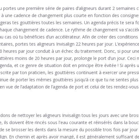
u portes une première série de paires d’aligneurs durant 2 semaines 
à une cadence de changement plus courte en fonction des consignes d
geras tes gouttières toutes les semaines. Un agenda précis te sera f
chaque changement de cadence. Le rythme de changement va s’accélér
u cas où tu bénéficies d’un accélérateur. Afin de créer des condition
ires, portes tes aligneurs Invisalign 22 heures par jour. L’expérien
20 heures par jour conduit à un échec du traitement. Donc, si pour un
ttières moins de 20 heures par jour, prolonge le port d’un jour. Ceci 
genda, et ce genre de situation doit en principe être évitée ! Si après
scrite par ton praticien, les gouttières continuent à exercer une press
tinue de porter les mêmes gouttières jusqu’à ce que tu ne sentes plus 
 en vue de l’adaptation de l’agenda de port et celui de tes rendez-vou
s de nettoyer les aligneurs Invisalign tous les jours avec une bros
te, ils doivent être rincés sous l'eau courante et réinsérés dans la bou
se brosser les dents dans la mesure du possible trois fois par jour 
lign. En chemin et après avoir mangé, il est généralement suffisant de