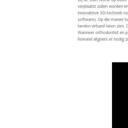
verplaatst zullen worden e
innovatieve 3D-techniek vo
software). Op die manier 
tanden virtueel laten zien
Wanneer orthodontist en pa
hoeveel aligners er nodig z