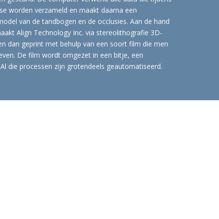
lyse worden verzameld en maakt daarna een
l model van de tandbogen en de occlusies. Aan de hand
maakt Align Technology Inc. via stereolithografie 3D-
n dan geprint met behulp van een soort film die men
ven. De film wordt omgezet in een bitje, een
 Al die processen zijn grotendeels geautomatiseerd.