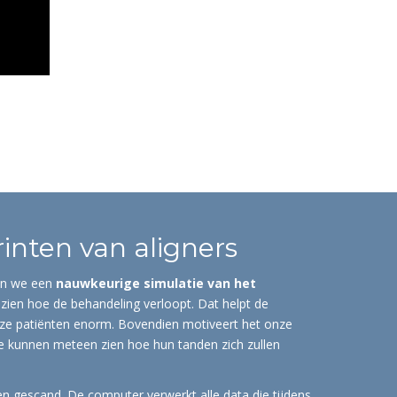
inten van aligners
en we een
nauwkeurige simulatie van het
 zien hoe de behandeling verloopt. Dat helpt de
e patiënten enorm. Bovendien motiveert het onze
e kunnen meteen zien hoe hun tanden zich zullen
n gescand. De computer verwerkt alle data die tijdens