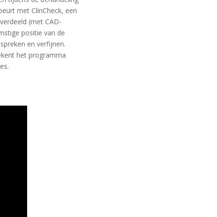
ebeurt met ClinCheck, een
erverdeeld (met CAD-
stige positie van de
spreken en verfijnen.
erekent het programma
es.