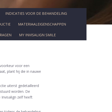
INDICATIES VOOR DE BEHANDELING
UCTIE
MATERIAALEIGENSCHAPPEN
VRAGEN
MY INVISALIGN SMILE
j voorkeur voor een
at, plant hij die in nauwe
ie uiterst gedetailleerd
estuurd worden. De
nvisalign zelf heeft
en tijdens de behandeling