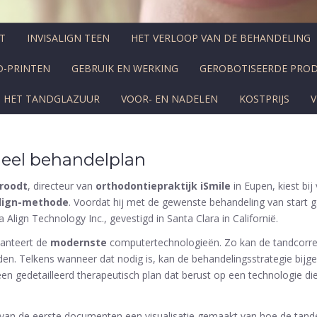
ST
INVISALIGN TEEN
HET VERLOOP VAN DE BEHANDELING
D-PRINTEN
GEBRUIK EN WERKING
GEROBOTISEERDE PROD
N HET TANDGLAZUUR
VOOR- EN NADELEN
KOSTPRIJS
eel behandelplan
broodt
, directeur van
orthodontiepraktijk iSmile
in Eupen, kiest bi
align-methode
. Voordat hij met de gewenste behandeling van start ga
lign Technology Inc., gevestigd in Santa Clara in Californië.
anteert de
modernste
computertechnologieën. Zo kan de tandcorrect
n. Telkens wanneer dat nodig is, kan de behandelingsstrategie bijg
 gedetailleerd therapeutisch plan dat berust op een technologie die I
s van de eerste documenten een visualisatie gemaakt van hoe de tand