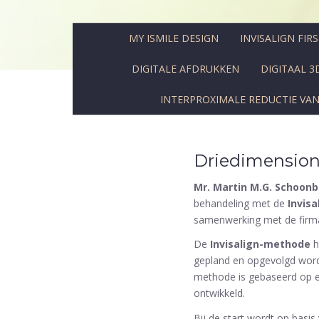
MY ISMILE DESIGN
INVISALIGN FIR
DIGITALE AFDRUKKEN
DIGITAAL 3
INTERPROXIMALE REDUCTIE VA
Driedimension
Mr. Martin M.G. Schoon
behandeling met de
Invis
samenwerking met de firma A
De
Invisalign-methode
h
gepland en opgevolgd worde
methode is gebaseerd op een
ontwikkeld.
Bij de start wordt op basi