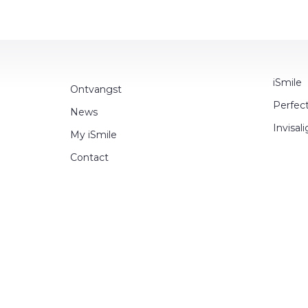
iSmile
Ontvangst
Perfec
News
Invisal
My iSmile
Contact