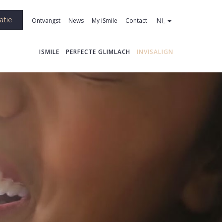
atie
NL
Ontvangst
News
My iSmile
Contact
ISMILE
PERFECTE GLIMLACH
INVISALIGN