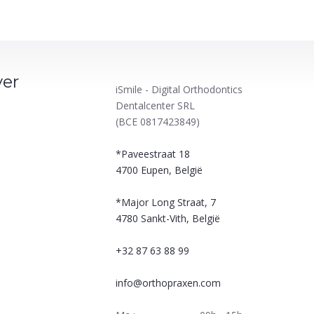
ver
iSmile - Digital Orthodontics
Dentalcenter SRL
(BCE 0817423849)
*Paveestraat 18
4700
Eupen, België
*Major Long Straat, 7
4780
Sankt-Vith, België
+32 87 63 88 99
info@orthopraxen.com