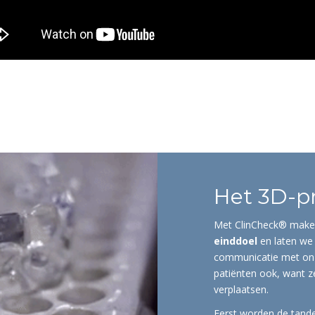
Het 3D-pr
Met ClinCheck® mak
einddoel
en laten we
communicatie met onz
patiënten ook, want z
verplaatsen.
Eerst worden de tande