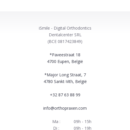
iSmile - Digital Orthodontics
Dentalcenter SRL
(BCE 0817423849)
*Paveestraat 18
4700
Eupen, België
*Major Long Straat, 7
4780
Sankt-Vith, België
+32 87 63 88 99
info@orthopraxen.com
Ma :
09h - 15h
Di :
09h - 19h