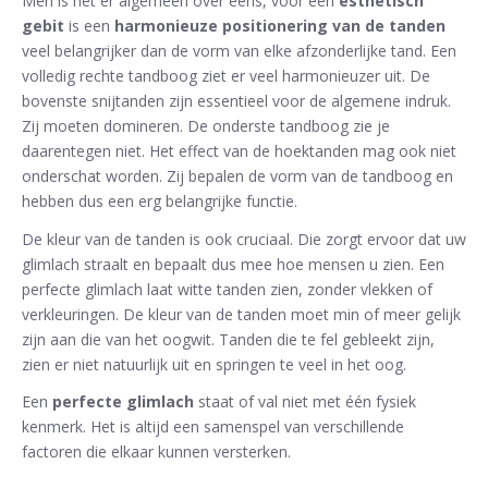
Men is het er algemeen over eens, voor een
esthetisch
gebit
is een
harmonieuze positionering van de tanden
veel belangrijker dan de vorm van elke afzonderlijke tand. Een
volledig rechte tandboog ziet er veel harmonieuzer uit. De
bovenste snijtanden zijn essentieel voor de algemene indruk.
Zij moeten domineren. De onderste tandboog zie je
daarentegen niet. Het effect van de hoektanden mag ook niet
onderschat worden. Zij bepalen de vorm van de tandboog en
hebben dus een erg belangrijke functie.
De kleur van de tanden is ook cruciaal. Die zorgt ervoor dat uw
glimlach straalt en bepaalt dus mee hoe mensen u zien. Een
perfecte glimlach laat witte tanden zien, zonder vlekken of
verkleuringen. De kleur van de tanden moet min of meer gelijk
zijn aan die van het oogwit. Tanden die te fel gebleekt zijn,
zien er niet natuurlijk uit en springen te veel in het oog.
Een
perfecte glimlach
staat of val niet met één fysiek
kenmerk. Het is altijd een samenspel van verschillende
factoren die elkaar kunnen versterken.