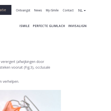
atie
NL
Ontvangst
News
My iSmile
Contact
ISMILE
PERFECTE GLIMLACH
INVISALIGN
verergert (afwijkingen door
steken vooruit (Fig.3), occlusale
n verhelpen.