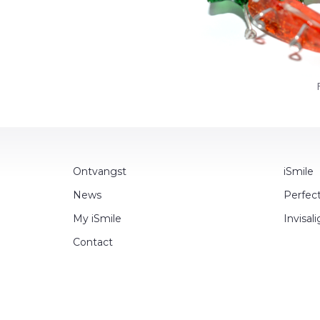
Ontvangst
iSmile
News
Perfec
My iSmile
Invisal
Contact