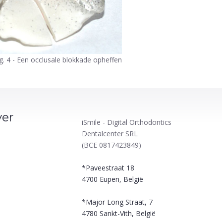
g. 4 - Een occlusale blokkade opheffen
ver
iSmile - Digital Orthodontics
Dentalcenter SRL
(BCE 0817423849)
*Paveestraat 18
4700
Eupen, België
*Major Long Straat, 7
4780
Sankt-Vith, België