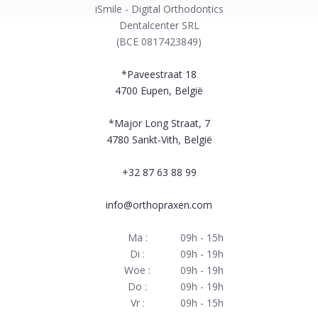
iSmile - Digital Orthodontics
Dentalcenter SRL
(BCE 0817423849)
*Paveestraat 18
4700
Eupen, België
*Major Long Straat, 7
4780
Sankt-Vith, België
+32 87 63 88 99
info@orthopraxen.com
Ma :
09h - 15h
Di :
09h - 19h
Woe :
09h - 19h
Do :
09h - 19h
Vr :
09h - 15h