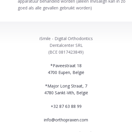
apparatuur behandeld worden (alleen Invisalign kan in zo
goed als alle gevallen gebruikt worden)
iSmile - Digital Orthodontics
Dentalcenter SRL
(BCE 0817423849)
*Paveestraat 18
4700
Eupen, België
*Major Long Straat, 7
4780
Sankt-Vith, België
+32 87 63 88 99
info@orthopraxen.com