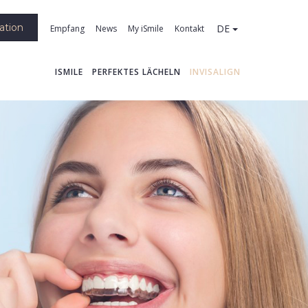
ation
DE
Empfang
News
My iSmile
Kontakt
ISMILE
PERFEKTES LÄCHELN
INVISALIGN