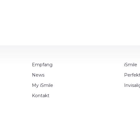
Empfang
iSmile
News
Perfek
My iSmile
Invisal
Kontakt