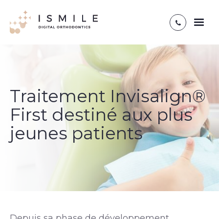
Toggl
naviga
Traitement Invisalign®
First destiné aux plus
jeunes patients
Depuis sa phase de développement,