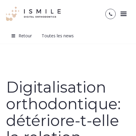
Toggl
naviga
Retour
Toutes les news
Digitalisation
orthodontique:
détériore-t-elle