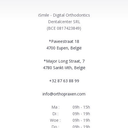
iSmile - Digital Orthodontics
Dentalcenter SRL
(BCE 0817423849)
*Paveestraat 18
4700
Eupen, België
*Major Long Straat, 7
4780
Sankt-Vith, België
+32 87 63 88 99
info@orthopraxen.com
Ma :
09h - 15h
Di :
09h - 19h
Woe :
09h - 19h
Do :
09h - 19h