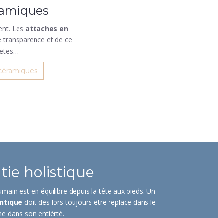
ramiques
cent. Les
attaches en
 transparence et de ce
cretes…
 céramiques
ie holistique
main est en équilibre depuis la tête aux pieds. Un
ntique
doit dès lors toujours être replacé dans le
me dans son entièrté.