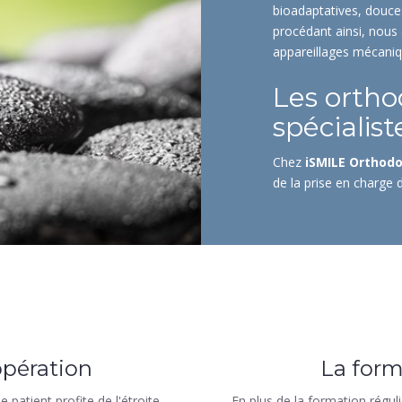
bioadaptatives, douces
procédant ainsi, nous
appareillages mécaniq
Les ortho
spécialist
Chez
iSMILE Orthodo
de la prise en charge 
opération
La form
 patient profite de l'étroite
En plus de la formation régul