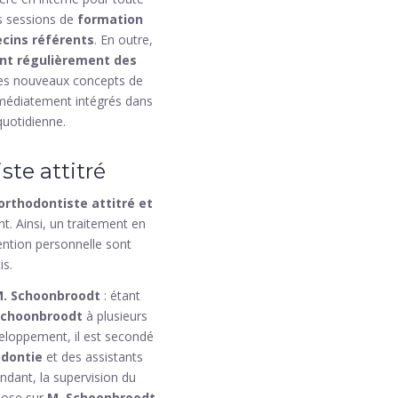
s sessions de
formation
cins référents
. En outre,
nt régulièrement des
les nouveaux concepts de
médiatement intégrés dans
quotidienne.
ste attitré
orthodontiste attitré et
t. Ainsi, un traitement en
ention personnelle sont
is.
. Schoonbroodt
: étant
Schoonbroodt
à plusieurs
eloppement, il est secondé
odontie
et des assistants
ndant, la supervision du
pose sur
M. Schoonbroodt