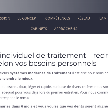
SSION
LE CONCEPT
COMPÉTENCES
RÉSEAU
TEAM
CABINETS
APPROCHE 4.0
individuel de traitement - re
elon vos besoins personnels
usieurs
systèmes modernes de traitement
il est aisé pour nous d
conviendra le mieux
.
ou discret, doux, léger et rapide, sur base de divers critères nous
s adéquat pour vous déjà lors du premier entretien. Vous nous comm
correspond le mieux.
ariez dans 6 mois et vous voulez que vos dents soient alignée