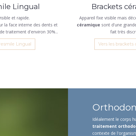
ile Lingual
Brackets cé
visible et rapide.
Appareil fixe visible mais dé
ur la face interne des dents et
céramique
sont d'une grande
de traitement d'environ 30%...
fait très dis
resmile Lingual
Vers les brackets
Orthodont
Idéalement le corps hu
traitement orthodo
contexte de l'organis