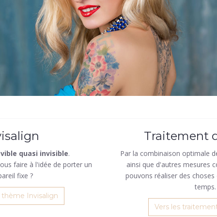
visalign
Traitement 
ible quasi invisible
.
Par la combinaison optimale de
us faire à l'idée de porter un
ainsi que d'autres mesures
areil fixe ?
pouvons réaliser des choses
temps.
e thème Invisalign
Vers les traitemen