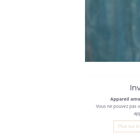
In
Appareil amov
Vous ne pouvez pas vo
app
Plus sur l