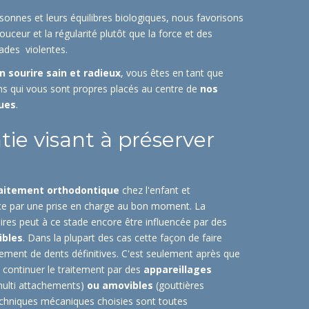
sonnes et leurs équilibres biologiques, nous favorisons
ceur et la régularité plutôt que la force et des
ades violentes.
n sourire sain et radieux
, vous êtes en tant que
ins qui vous sont propres placés au centre de
nos
ques
.
ie visant à préserver
aitement orthodontique
chez l'enfant et
e par une prise en charge au bon moment. La
res peut à ce stade encore être influencée par des
ibles
. Dans la plupart des cas cette façon de faire
vement de dents définitives. C'est seulement après que
t continuer le traitement par des
appareillages
ulti attachements)
ou amovibles
(gouttières
echniques mécaniques choisies sont toutes