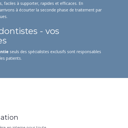
, faciles à supporter, rapides et efficaces. En
 arrivons à écourter la seconde phase de traitement par
ues.
dontistes - vos
es
ntie
seuls des spécialistes exclusifs sont responsables
des patients.
ation
ière en interne pour toute