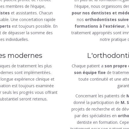
 les membres de l’équipe,
l'équipe, nous organisons de
istes
et assistantes. Chacun
pour nos dentistes et méde
sable. Une concertation rapide
nos
orthodontistes suive
perts
est toujours possible. En
formations à l'extérieur
, 
met de dépasser la somme des
traitement appropriés sont im
s individuelles.
notre pratique 
es modernes
L'orthodonti
ques de traitement les plus
Chaque patient a
son propre 
modernes sont implémentées.
son équipe fixe
de traitemen
longue expérience clinique et
toute continuité et une att
ovation est toujours examinée
garant
r seuls les progrès vous offrant
Concernant les patients de
M
ubstantiel seront retenus.
donné la participation de
M. 
projets de recherche et de dév
par des spécialistes en
orth
dentiste en formation. Cepe
traitement pour son patient re